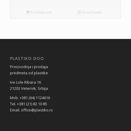
Pročitajte još
Show Details
PLASTIKO DOO
Proizvodnja i prodaja
predmeta od plastike
Ive Lole Ribara 16
21203 Veternik, Srbija
Mob. +381 (64) 1124616
Tel. +381 (21) 82 10 85
Email. office@plastiko.rs