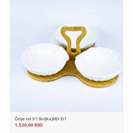
Činije set 3/1 školjka JMD-357
1.520,00
RSD