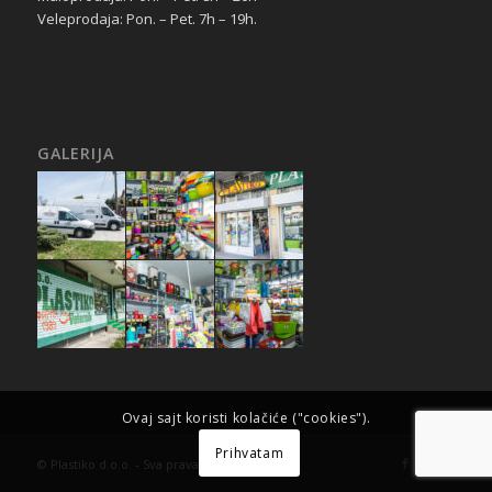
Veleprodaja: Pon. – Pet. 7h – 19h.
GALERIJA
Ovaj sajt koristi kolačiće ("cookies").
Prihvatam
© Plastiko d.o.o. - Sva prava zadržana.