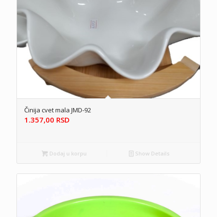
Činija cvet mala JMD-92
1.357,00
RSD
Dodaj u korpu
Show Details