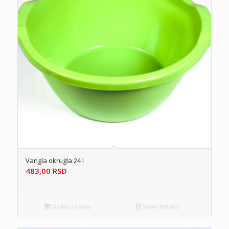
Vangla okrugla 24 l
483,00
RSD
Dodaj u korpu
Show Details