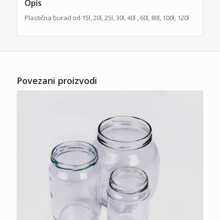
Opis
Plastična burad od 15l, 20l, 25l, 30l, 40l , 60l, 80l, 100l, 120l
Povezani proizvodi