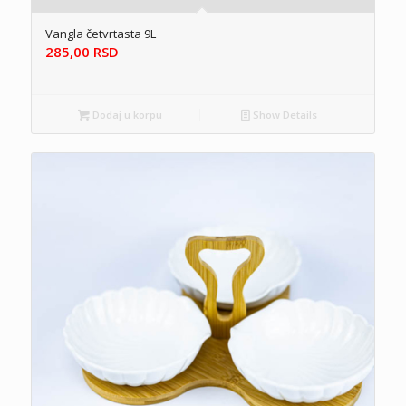
Vangla četvrtasta 9L
285,00
RSD
Dodaj u korpu
Show Details