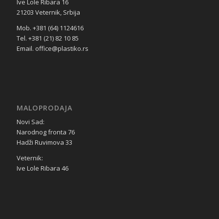
Ive Lole Ribara 16
21203 Veternik, Srbija
Mob. +381 (64) 1124616
Tel. +381 (21) 82 10 85
Email. office@plastiko.rs
MALOPRODAJA
Novi Sad:
Narodnog fronta 76
Hadži Ruvimova 33
Veternik:
Ive Lole Ribara 46