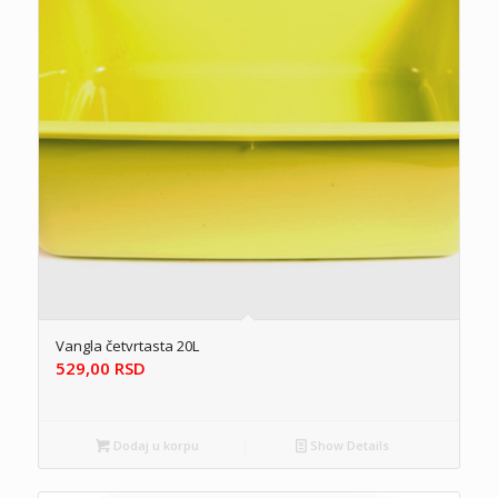
Vangla četvrtasta 20L
529,00
RSD
Dodaj u korpu
Show Details