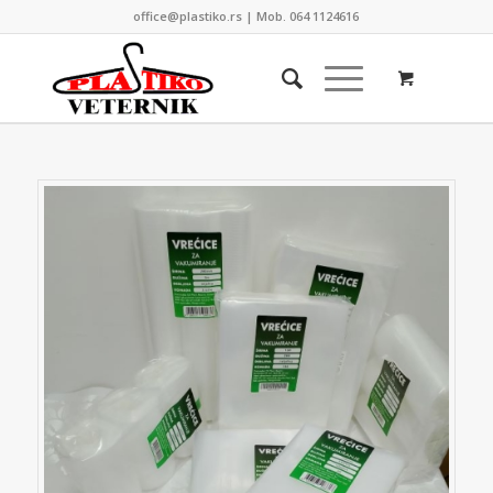
office@plastiko.rs | Mob. 064 1124616