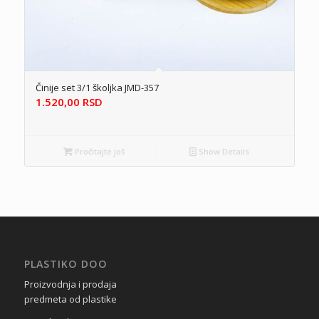
Činije set 3/1 školjka JMD-357
1.520,00
RSD
Pročitajte još
Show Details
PLASTIKO DOO
Proizvodnja i prodaja
predmeta od plastike